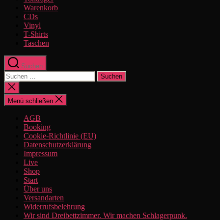
Warenkorb
CDs
Vinyl
T-Shirts
Taschen
Suchen
Suchen
nach:
Suche
schließen
Menü schließen
AGB
Booking
Cookie-Richtlinie (EU)
Datenschutzerklärung
Impressum
Live
Shop
Start
Über uns
Versandarten
Widerrufsbelehrung
Wir sind Dreibettzimmer. Wir machen Schlagerpunk.