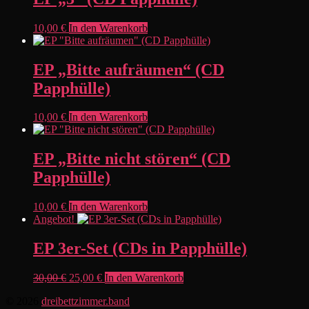
10,00
€
In den Warenkorb
EP „Bitte aufräumen“ (CD
Papphülle)
10,00
€
In den Warenkorb
EP „Bitte nicht stören“ (CD
Papphülle)
10,00
€
In den Warenkorb
Angebot!
EP 3er-Set (CDs in Papphülle)
Ursprünglicher
Aktueller
30,00
€
25,00
€
In den Warenkorb
Preis
Preis
© 2026
dreibettzimmer.band
war:
ist: