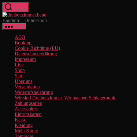
Zum
Suchen
Inhalt
dreibettzimmer.band
springen
Bandinfo - Onlineshop
Menü
AGB
Booking
Cookie-Richtlinie (EU)
Datenschutzerklärung
Impressum
Live
Shop
Start
Über uns
Versandarten
Widerrufsbelehrung
Wir sind Dreibettzimmer. Wir machen Schlagerpunk.
Zahlungsarten
Accessoires
Eintrittskarten
Kasse
Kleidung
Mein Konto
Tonträger