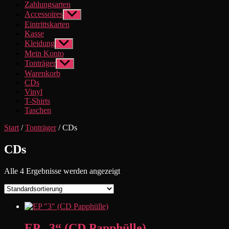
Zahlungsarten
Accessoires
Untermenü
anzeigen
Eintrittskarten
Kasse
Kleidung
Untermenü
anzeigen
Mein Konto
Tonträger
Untermenü
anzeigen
Warenkorb
CDs
Vinyl
T-Shirts
Taschen
Start
/
Tonträger
/ CDs
CDs
Alle 4 Ergebnisse werden angezeigt
EP „3“ (CD Papphülle)