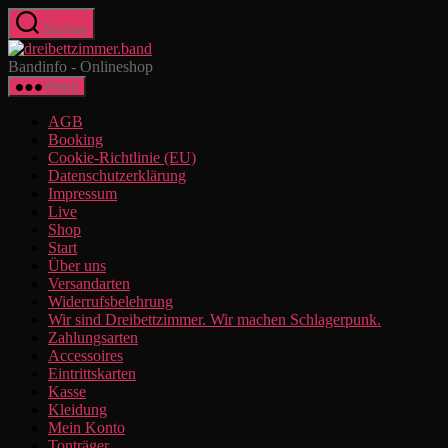
Zum
Suchen
Inhalt
dreibettzimmer.band
springen
Bandinfo - Onlineshop
Menü
AGB
Booking
Cookie-Richtlinie (EU)
Datenschutzerklärung
Impressum
Live
Shop
Start
Über uns
Versandarten
Widerrufsbelehrung
Wir sind Dreibettzimmer. Wir machen Schlagerpunk.
Zahlungsarten
Accessoires
Eintrittskarten
Kasse
Kleidung
Mein Konto
Tonträger