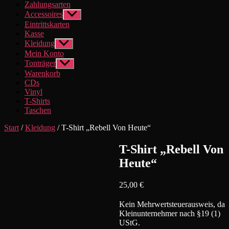
Zahlungsarten
Accessoires
Untermenü
anzeigen
Eintrittskarten
Kasse
Kleidung
Untermenü
anzeigen
Mein Konto
Tonträger
Untermenü
anzeigen
Warenkorb
CDs
Vinyl
T-Shirts
Taschen
Start
/
Kleidung
/ T-Shirt „Rebell Von Heute“
T-Shirt „Rebell Von
Heute“
25,00
€
Kein Mehrwertsteuerausweis, da
Kleinunternehmer nach §19 (1)
UStG.