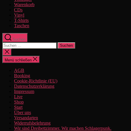
Warenkorb
CDs
Vinyl
T-Shirts
Taschen
Suchen
Suchen
nach:
Suche
schließen
Menü schließen
AGB
Booking
Cookie-Richtlinie (EU)
Datenschutzerklärung
Impressum
Live
Shop
Start
Über uns
Versandarten
Widerrufsbelehrung
Wir sind Dreibettzimmer. Wir machen Schlagerpunk.