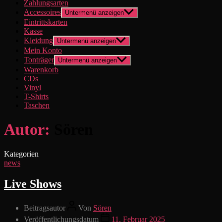
Zahlungsarten
Accessoires
Untermenü anzeigen
Eintrittskarten
Kasse
Kleidung
Untermenü anzeigen
Mein Konto
Tonträger
Untermenü anzeigen
Warenkorb
CDs
Vinyl
T-Shirts
Taschen
Autor:
Sören
Kategorien
news
Live Shows
Beitragsautor
Von
Sören
Veröffentlichungsdatum
11. Februar 2025