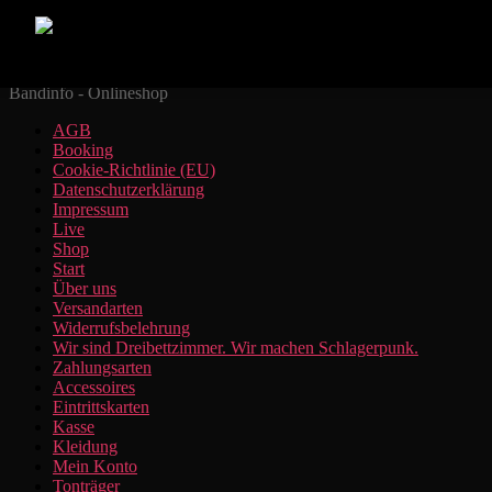
Zum Inhalt springen
Suchen
dreibettzimmer.band
Bandinfo - Onlineshop
AGB
Booking
Cookie-Richtlinie (EU)
Datenschutzerklärung
Impressum
Live
Shop
Start
Über uns
Versandarten
Widerrufsbelehrung
Wir sind Dreibettzimmer. Wir machen Schlagerpunk.
Zahlungsarten
Accessoires
Eintrittskarten
Kasse
Kleidung
Mein Konto
Tonträger