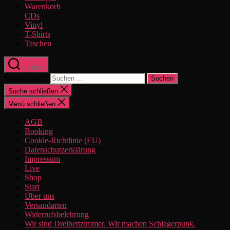
Warenkorb
CDs
Vinyl
T-Shirts
Taschen
Suchen
Suchen nach:
Suche schließen
Menü schließen
AGB
Booking
Cookie-Richtlinie (EU)
Datenschutzerklärung
Impressum
Live
Shop
Start
Über uns
Versandarten
Widerrufsbelehrung
Wir sind Dreibettzimmer. Wir machen Schlagerpunk.